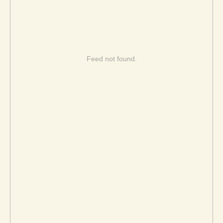
Feed not found.
Подписывайтесь на
наши соц.сети
и первым узнавайте
об акциях и скидках