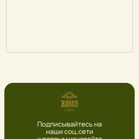
+7 993 262 60 72
Сочи, ярмарка Я. Фабрициуса
павильон 18.19
Режим работы: 9:00-19:00
Меню
Каталог
О нас
Масла
Процесс
Чай
Доставка
Суперфуды
Отзывы
Косметические
Блог
РОДНОЙ
ЗЕМЛИ
ПРИРОДНЫЕ
ДАРЫ ДЛЯ
ЗДОРОВЬЯ
ВСЕЙ СЕМЬИ!
*Instagram — проект