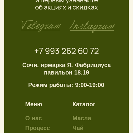
Meta Platforms Inc.,
деятельность
которой в России
запрещена
Политика обработки
персональных данных
Автор сайта
@anna.sanna