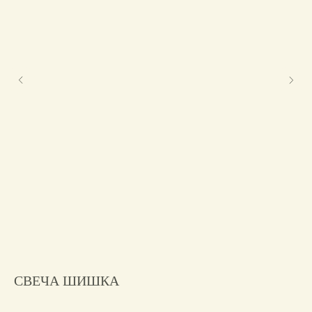
СВЕЧА ШИШКА
А
250