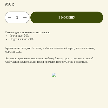
950
р.
В КОРЗИНУ
Тандем двух великолепных масел:
Горчичное -50%
Подсолнечное -50%
Ароматные специи:
базилик, майоран, лимонный перец, зеленая аджика,
морская соль.
Это масло идеальная заправка к любому блюду, просто помакать свежий
хлебушек и наслаждаться, перед применением ритмично встряхнуть.